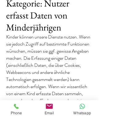
Kategorie: Nutzer
erfasst Daten von
Minderjährigen
Kinder können unsere Dienste nutzen. Wenn
sie jedoch Zugriff auf bestimmte Funktionen
wünschen, müssen sie ggf. gewisse Angaben
machen. Die Erfassung einiger Daten
(einschließlich Daten, die über Cookies,
Webbeacons und andere ähnliche
Technologien gesammelt werden) kann
automatisch erfolgen. Wenn wir wissentlich
von einem Kind erfasste Daten sammeln,
verwenden oder offenlegen, werden wir in
Übereinstimmung mit geltendem Recht
Phone
Email
Whatsapp
darauf hinweisen und die Zustimmung der
Eltern einholen. Wir machen die Teilnahme
eines Kindes an einer Online-Aktivität nicht
davon abhängig, dass das Kind mehr