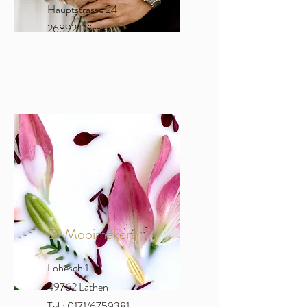
Hauptstrasse 24
26892 Dörpen
Di Mooimakers
Lohesch 1
49762 Lathen
Tel.: 0171/6759381