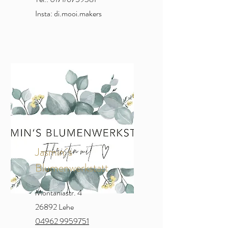
Insta: di.mooi.makers
Jasmin´s
Blumenwerkstatt
Montaniastr. 4
26892 Lehe
04962 9959751